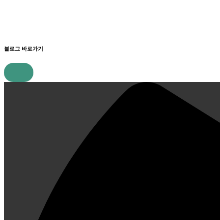
블로그 바로가기
콘
텐
츠
로
건
너
뛰
기